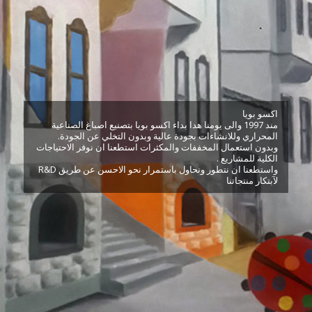
اكسو بويا
مند 1997 والى يومنا هدا بداء اكسو بويا بتصنيع اصباغ الصناعية
المحراري وللانشاءات بجودة عالية وبدون التخلي عن الجودة.
وبدون استعمال المخففات والمكثرات استطعنا ان نوفر الاحتياجات
الكلية للمشاريع .
واستطعنا ان نتطور ونحاول باستمرار نحو الاحسن عن طريق R&D
لآبتكار منتجاتنا