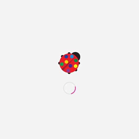
LAR
KATEGORILER
& ASİLTEKS Kartela
Kategori yok
A
ASI