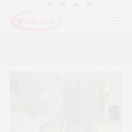
İÇ MEKAN BOYA UYGULAMASI
Otel Odası
2
1
3