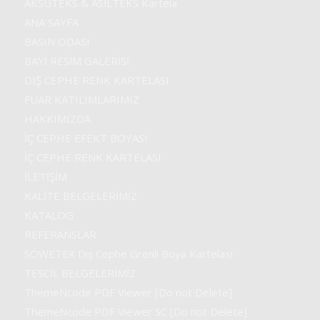
AKSUTEKS & ASİLTEKS Kartela
ANA SAYFA
BASIN ODASI
BAYİ RESİM GALERİSİ
DIŞ CEPHE RENK KARTELASI
FUAR KATILIMLARIMIZ
HAKKIMIZDA
İÇ CEPHE EFEKT BOYASI
İÇ CEPHE RENK KARTELASI
İLETİŞİM
KALİTE BELGELERİMİZ
KATALOG
REFERANSLAR
SÖWETEX Dış Cephe Grenli Boya Kartelası
TESCİL BELGELERİMİZ
ThemeNcode PDF Viewer [Do not Delete]
ThemeNcode PDF Viewer SC [Do not Delete]