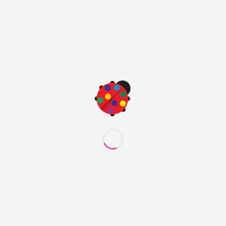
يستخدم في تخفيف جميع الدهانات الاصطناعية المزججة والورنيشات
وفي تنظيف تجهيزات التطبيق .
الخواص الكيميائية
قطة الاشـتعال
حذيرات الخطورة
تحذيرات الامان
INTERESTING LINKS
Here are some interesting links for you! Enjoy your stay :)