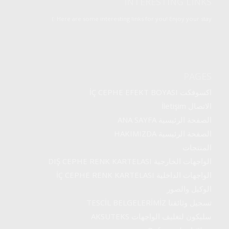
INTERESTING LINKS
Here are some interesting links for you! Enjoy your stay :)
PAGES
اكسوفكت İÇ CEPHE EFEKT BOYASI
الاتصال İletişim
الصفحة الرئيسية ANA SAYFA
الصفحة الرئيسية HAKIMIZDA
المنتجات
الواجهات الخارجية DIŞ CEPHE RENK KARTELASI
الواجهات الداخلية İÇ CEPHE RENK KARTELASI
الوكيل والصور
تسجيل وثائقنا TESCİL BELGELERİMİZ
سليكون لتغليف الواجهات AKSUTEKS