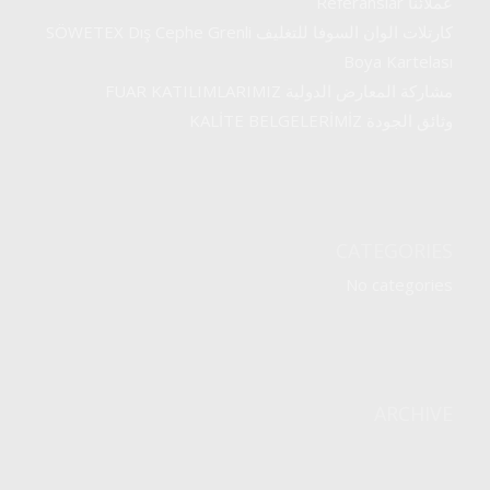
عملائنا Referanslar
كارتلات الوان السوفا للتغليف SÖWETEX Dış Cephe Grenli
Boya Kartelası
مشاركة المعارض الدولية FUAR KATILIMLARIMIZ
وثائق الجودة KALİTE BELGELERİMİZ
CATEGORIES
No categories
ARCHIVE