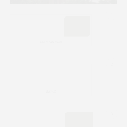
1
0408 KOYU GRİ
2
BEYAZ
3